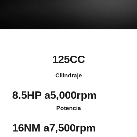
125
CC
Cilindraje
8.5
HP a
5,000
rpm
Potencia
16
NM a
7,500
rpm