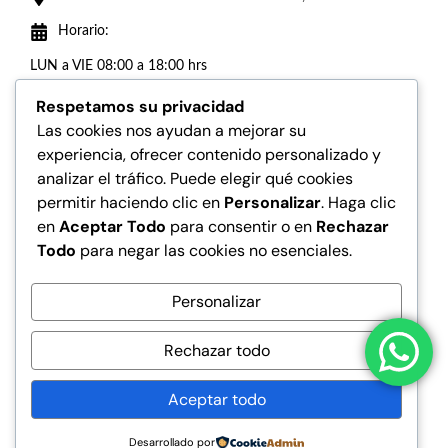
Horario:
LUN a VIE 08:00 a 18:00 hrs
SAB de 8:00 a 15:00 hrs
Respetamos su privacidad
Las cookies nos ayudan a mejorar su
MUNDO RONCO
experiencia, ofrecer contenido personalizado y
HISTORIA
analizar el tráfico. Puede elegir qué cookies
permitir haciendo clic en
Personalizar
. Haga clic
UBICACIÓN
en
Aceptar Todo
para consentir o en
Rechazar
Todo
para negar las cookies no esenciales.
CONSULTAS
QUIERO SER DISTRIBUIDOR
Personalizar
TRABAJAR EN GRUPO LAUZHER
Rechazar todo
FAQs
POLITICA DE TRATAMIENTO DATOS
Aceptar todo
GARANTIA
Desarrollado por